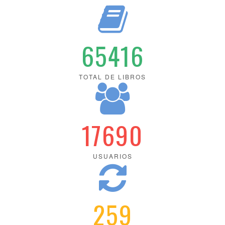
65416
TOTAL DE LIBROS
17690
USUARIOS
259